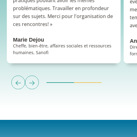
pratiques pouvant avoir les mêmes
évé
problématiques. Travailler en profondeur
me 
sur des sujets. Merci pour l'organisation de
te
ces rencontres! »
ave
Marie Dejou
An
Cheffe, bien-être, affaires sociales et ressources
Dir
humaines, Sanofi
for