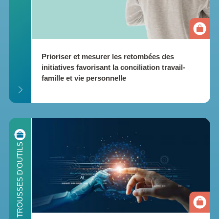
Prioriser et mesurer les retombées des 
initiatives favorisant la conciliation travail-
famille et vie personnelle
ILS
TROUSSES D'OUTILS