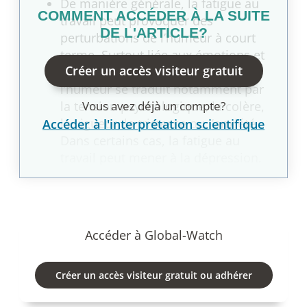
De manière générale, la fatigue au
COMMENT ACCÉDER À LA SUITE
travail peut provoquer des
DE L'ARTICLE?
perturbations de l’humeur à court
terme. Surtout liée aux émotions et
Créer un accès visiteur gratuit
aux sentiments à court terme,
l’humeur se traduit notamment par
la tension psychologique, la colère,
Vous avez déjà un compte?
la vigueur, la tristesse ou l’anxiété.
Accéder à l'interprétation scientifique
Dans certains cas, la fatigue au
travail peut mener à la dépression.
Accéder à Global-Watch
Créer un accès visiteur gratuit ou adhérer