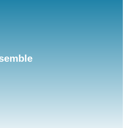
nsemble
s