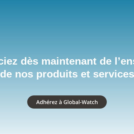
ciez dès maintenant de l’e
de nos produits et service
Adhérez à Global-Watch