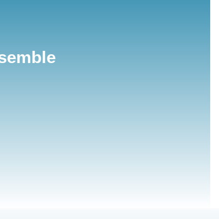
nsemble
s