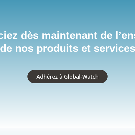
ciez dès maintenant de l’e
de nos produits et service
Adhérez à Global-Watch