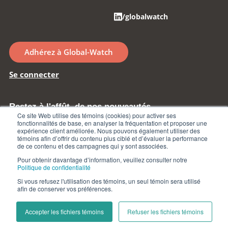
/globalwatch
Adhérez à Global-Watch
Se connecter
Restez à l'affût de nos nouveautés
Ce site Web utilise des témoins (cookies) pour activer ses
fonctionnalités de base, en analyser la fréquentation et proposer une
expérience client améliorée. Nous pouvons également utiliser des
Inscrivez-vous à l'infolettre
témoins afin d’offrir du contenu plus ciblé et d’évaluer la performance
de ce contenu et des campagnes qui y sont associées.
Pour obtenir davantage d’information, veuillez consulter notre
Politique de confidentialité
Si vous refusez l'utilisation des témoins, un seul témoin sera utilisé
Gestion des témoins
Politique de confidentialité
afin de conserver vos préférences.
Global-Watch ©2026 Tous droits réservés
Site web par
Parkour3 Expert HubSpot
Accepter les fichiers témoins
Refuser les fichiers témoins