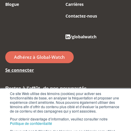
Blogue
Carrières
Contactez-nous
/globalwatch
Adhérez à Global-Watch
Se connecter
Restez à l'affût de nos nouveautés
Ce site Web utilise des témoins (cookies) pour activer ses
fonctionnalités de base, en analyser la fréquentation et proposer une
expérience client améliorée. Nous pouvons également utiliser des
Inscrivez-vous à l'infolettre
témoins afin d’offrir du contenu plus ciblé et d’évaluer la performance
de ce contenu et des campagnes qui y sont associées.
Pour obtenir davantage d’information, veuillez consulter notre
Politique de confidentialité