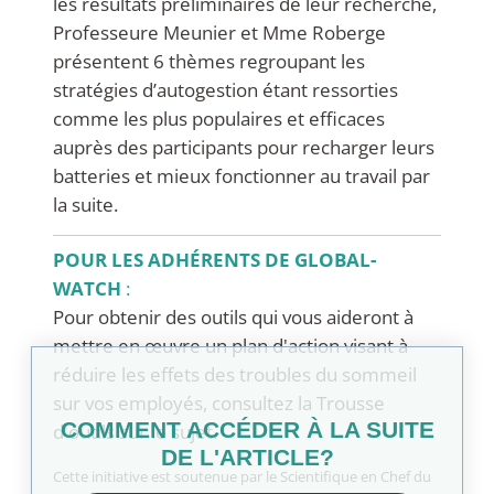
les résultats préliminaires de leur recherche,
Professeure Meunier et Mme Roberge
présentent 6 thèmes regroupant les
stratégies d’autogestion étant ressorties
comme les plus populaires et efficaces
auprès des participants pour recharger leurs
batteries et mieux fonctionner au travail par
la suite.
POUR LES ADHÉRENTS DE GLOBAL-
WATCH
:
Pour obtenir des outils qui vous aideront à
mettre en œuvre un plan d'action visant à
réduire les effets des troubles du sommeil
sur vos employés, consultez la Trousse
COMMENT ACCÉDER À LA SUITE
d'outils sur le sujet.
DE L'ARTICLE?
Cette initiative est soutenue p
ar le Scientifique en Chef du