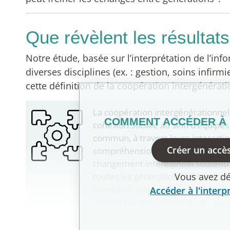
que révèlent les résultat
Notre étude, basée sur l’interprétation de l’i
diverses disciplines (ex. : gestion, soins infi
cette définition de la coopération intergénérati
La coopération intergénérationnell
COMMENT ACCÉDER À L
cohésion sociale au sein d’équipe
commun, à travers leurs interactions
Créer un accès
compréhension et l’acceptation de
changement intentionnel soutenu par
toutes les générations dans un con
Vous avez d
intergénérationnelle, la confiance e
Accéder à l'interp
l’ensemble des acteurs du milieu d
importance.