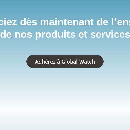
ciez dès maintenant de l’e
de nos produits et service
Adhérez à Global-Watch