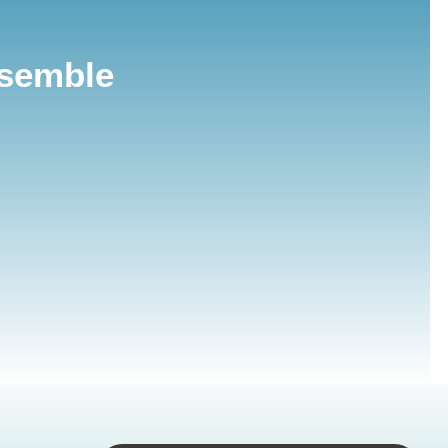
nsemble
s