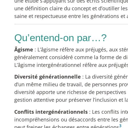
une étude s’appuyant sur des écrits scientifiqu
une définition claire du concept et d’outiller l
saine et respectueuse entre les générations et a
qu’entend-on par…?
Âgisme
:
L’âgisme réfère aux préjugés, aux stéréo
généralement considéré comme la forme de disc
L’âgisme intergénérationnel réfère aux préjugés
Diversité générationnelle
:
La diversité génér
d’un même milieu de travail, de personnes prov
diversité apporte une richesse de perspectives 
gestion attentive pour préserver l’inclusion et 
Conflits intergénérationnels
:
Les conflits i
incompréhensions ou désaccords entre les géné
3
peut freiner les échanges entre générations
.