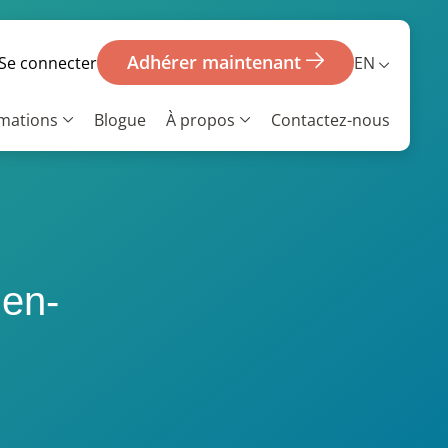
Adhérer maintenant
EN
Se connecter
rmations
Blogue
À propos
Contactez-nous
ien-