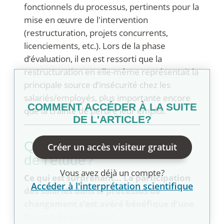
fonctionnels du processus, pertinents pour la
mise en œuvre de l'intervention
(restructuration, projets concurrents,
licenciements, etc.). Lors de la phase
d’évaluation, il en est ressorti que la
restructuration en elle-même représentait la
principale source d’insécurité chez les
salariés/employés, plus importante encore
COMMENT ACCÉDER À LA SUITE
que la crainte de perdre leur emploi.
DE L'ARTICLE?
que révèlent les résultats
Créer un accès visiteur gratuit
de l’étude?
Vous avez déjà un compte?
Ce qui est surprenant… La participation
Accéder à l'interprétation scientifique
des salariés dans le processus de
changement s’est avéré bénéfique d’une
façon très spécifique!