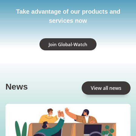
Take advantage of our products and
services now
Join Global-Watch
News
View all news